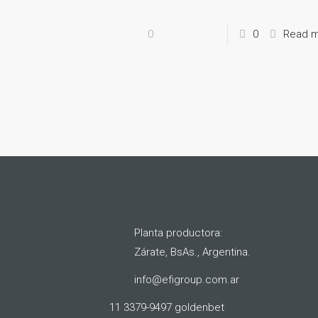
0
0
Read 
Planta productora:
Zárate, BsAs., Argentina.
info@efigroup.com.ar
11 3379-9497
goldenbet